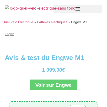
Quel Vélo Électrique
»
Fatbikes électriques
»
Engwe M1
Engwe
Avis & test du Engwe M1
1 099.00
€
Voir sur Engwe