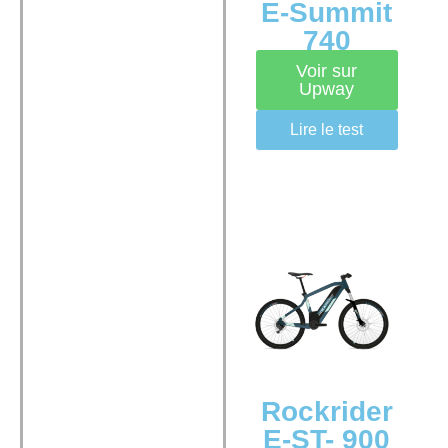
E-Summit
740
Voir sur
Upway
Lire le test
Rockrider
E-ST- 900