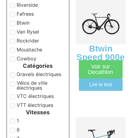
Riverside
Fafrees
Btwin
Van Rysel
Rockrider
Btwin
Moustache
Speed 900e
Cowboy
Catégories
Voir sur
Decathlon
Gravels électriques
Vélos de ville
Lire le test
électriques
VTC électriques
VTT électriques
Vitesses
1
6