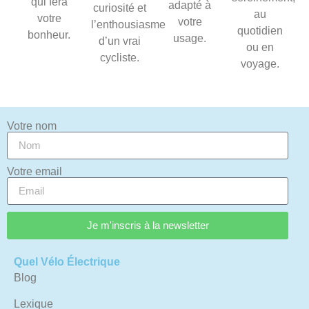
qui fera
adapté à
curiosité et
au
votre
votre
l’enthousiasme
quotidien
bonheur.
usage.
d’un vrai
ou en
cycliste.
voyage.
Votre nom
Votre email
Je m'inscris à la newsletter
Quel Vélo Électrique
Blog
Lexique