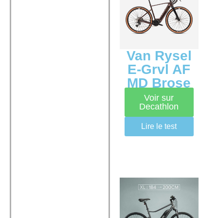
Van Rysel
E-Grvl AF
MD Brose
Voir sur
Decathlon
Lire le test