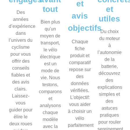
et
tout
et
Des
avis
utiles
années
Bien plus
objectifs
d’expérience
qu'un
Du choix
dans
moyen de
du moteur
l’univers du
Chaque
transport,
à
cyclisme
fiche
le vélo
l’autonomie
pour vous
produit et
électrique
de la
offrir des
comparatif
est un
batterie,
conseils
repose sur
mode de
découvrez
fiables et
des
vie. Nous
des
des avis
données
testons,
explications
clairs.
vérifiées.
comparons
simples et
Laissez-
L'objectif:
et
des
vous
vous aider
analysons
astuces
guider pour
à choisir un
chaque
pratiques
élire le
vélo
modèle
pour rouler
deux roues
parfaitement
avec la
sereinement,