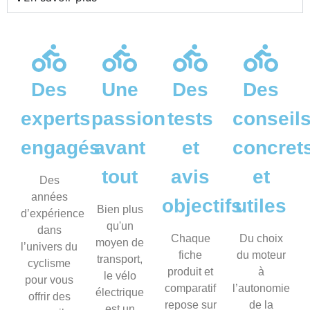
Des
Une
Des
Des
experts
passion
tests
conseil
engagés
avant
et
concret
tout
avis
et
Des
années
objectifs
utiles
Bien plus
d’expérience
qu'un
dans
Chaque
Du choix
moyen de
l’univers du
fiche
du moteur
transport,
cyclisme
produit et
à
le vélo
pour vous
comparatif
l’autonomie
électrique
offrir des
repose sur
de la
est un