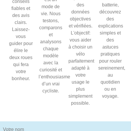
conseils
des
batterie,
mode de
fiables et
données
découvrez
vie. Nous
des avis
objectives
des
testons,
clairs.
et vérifiées.
explications
comparons
Laissez-
L'objectif:
simples et
et
vous
vous aider
des
analysons
guider pour
à choisir un
astuces
chaque
élire le
vélo
pratiques
modèle
deux roues
parfaitement
pour rouler
avec la
qui fera
adapté à
sereinement,
curiosité et
votre
votre
au
l’enthousiasme
bonheur.
usage le
quotidien
d’un vrai
plus
ou en
cycliste.
simplement
voyage.
possible.
Votre nom