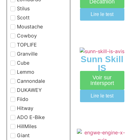
Decathlon
Stilus
Lire le test
Scott
Moustache
Cowboy
TOPLIFE
Granville
Sunn Skill
Cube
IS
Lemmo
Voir sur
Cannondale
Intersport
DUKAWEY
Lire le test
Fiido
Hitway
ADO E-Bike
HillMiles
Giant