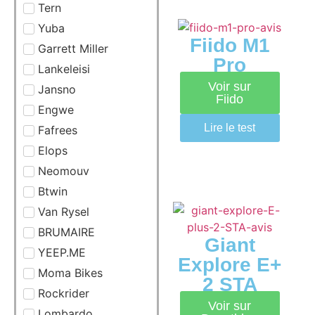
Tern
Yuba
Fiido M1
Garrett Miller
Pro
Lankeleisi
Voir sur
Jansno
Fiido
Engwe
Lire le test
Fafrees
Elops
Neomouv
Btwin
Van Rysel
BRUMAIRE
Giant
YEEP.ME
Explore E+
Moma Bikes
2 STA
Rockrider
Voir sur
Lombardo