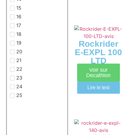
15
16
17
18
Rockrider
19
E-EXPL 100
20
LTD
21
22
Voir sur
Decathlon
23
24
Lire le test
25