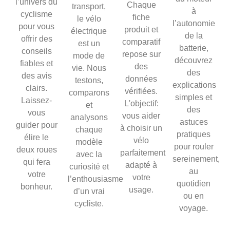
l’univers du
Chaque
transport,
à
cyclisme
fiche
le vélo
l’autonomie
pour vous
produit et
électrique
de la
offrir des
comparatif
est un
batterie,
conseils
repose sur
mode de
découvrez
fiables et
des
vie. Nous
des
des avis
données
testons,
explications
clairs.
vérifiées.
comparons
simples et
Laissez-
L'objectif:
et
des
vous
vous aider
analysons
astuces
guider pour
à choisir un
chaque
pratiques
élire le
vélo
modèle
pour rouler
deux roues
parfaitement
avec la
sereinement,
qui fera
adapté à
curiosité et
au
votre
votre
l’enthousiasme
quotidien
bonheur.
usage.
d’un vrai
ou en
cycliste.
voyage.