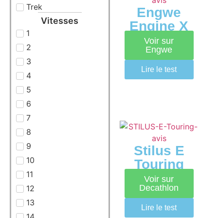
Trek
Engwe
Vitesses
Engine X
1
Voir sur
2
Engwe
3
Lire le test
4
5
6
7
8
9
Stilus E
10
Touring
11
Voir sur
Decathlon
12
13
Lire le test
14