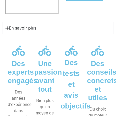
En savoir plus
Des
Des
Une
Des
experts
passion
conseil
tests
engagés
avant
concret
et
tout
et
Des
avis
utiles
années
Bien plus
objectifs
d’expérience
qu'un
Du choix
dans
moyen de
du moteur