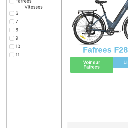
Fafrees
Vitesses
6
7
8
9
10
Fafrees F28
11
Voir sur
Li
Fafrees