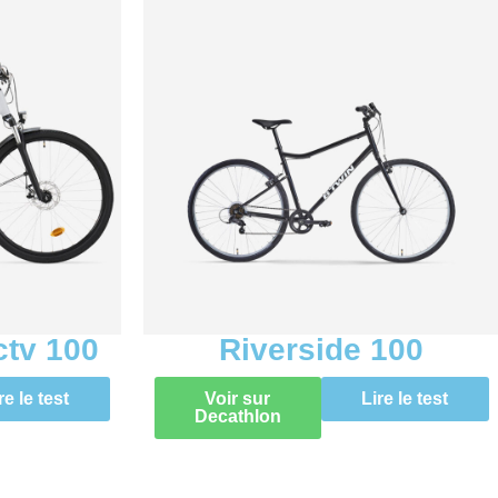
ctv 100
Riverside 100
re le test
Voir sur
Lire le test
Decathlon