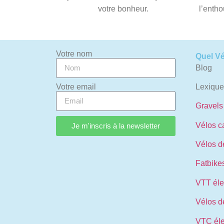
votre bonheur.
l’entho
Votre nom
Quel Vé
Blog
Votre email
Lexique
Gravels
Vélos c
Je m'inscris à la newsletter
Vélos de
Fatbike
VTT éle
Vélos de
VTC éle