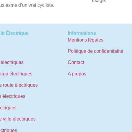
usage.
usiasme d’un vrai cycliste.
lo Électrique
Informations
Mentions légales
Politique de confidentialité
 électriques
Contact
argo électriques
A propos
 route électriques
s électriques
ctriques
 ville électriques
ctriques