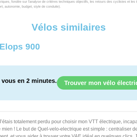
riques, fondée sur l’analyse de critères techniques objectifs, les retours des cyclistes et le
rt, autonomie, budget, style de conduite).
Vélos similaires
Elops 900
r vous en 2 minutes.
Trouver mon vélo électr
 J'étais totalement perdu pour choisir mon VTT électrique, inca
 le mien ! Le but de Quel-velo-electrique est simple : centraliser
ment, et vous aider à trouver votre VAE idéal en quelques clics. 