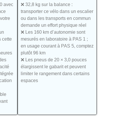
00 avec
❌ 32,8 kg sur la balance :
nce
transporter ce vélo dans un escalier
 votre
ou dans les transports en commun
demande un effort physique réel
un
❌ Les 160 km d’autonomie sont
s cette
mesurés en laboratoire à PAS 1 ;
en usage courant à PAS 5, comptez
heures
plutôt 96 km
des
❌ Les pneus de 20 × 3,0 pouces
acité
élargissent le gabarit et peuvent
ntégrée
limiter le rangement dans certains
ication
espaces
ble
vant