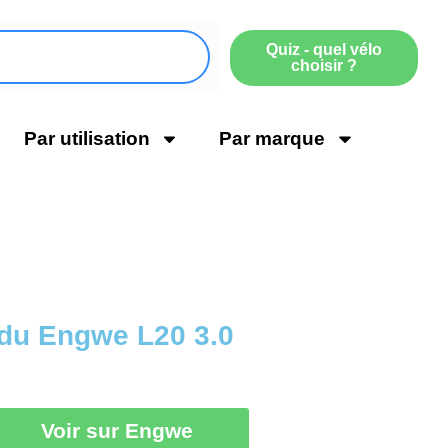
Quiz - quel vélo
choisir ?
Par utilisation
Par marque
 du Engwe L20 3.0
Voir sur Engwe