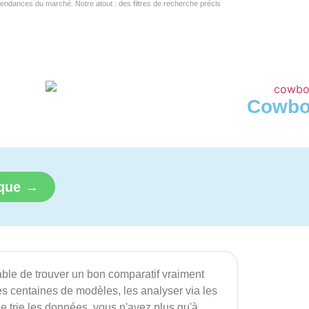
s tendances du marché. Notre atout : des filtres de recherche précis
Cowbo
ique →
pable de trouver un bon comparatif vraiment
 des centaines de modèles, les analyser via les
Je trie les données, vous n'avez plus qu'à