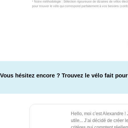
¹ Notre méthodologie : Sélection rigoureuse de dizaines de vélos élect
pour trouver le vélo qui correspond parfaitement à vos besoins (confo
Vous hésitez encore ? Trouvez le vélo fait pou
Hello, moi c'est Alexandre !
utile... J’ai décidé de créer
critères qui comptent réelle