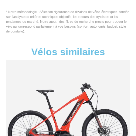
¹ Notre méthodologie : Sélection rigoureuse de dizaines de vélos électriques, fondée
sur l’analyse de critères techniques objectifs, les retours des cyclistes et les
tendances du marché. Notre atout : des filtres de recherche précis pour trouver le
vélo qui correspond parfaitement à vos besoins (confort, autonomie, budget, style
de conduite).
Vélos similaires