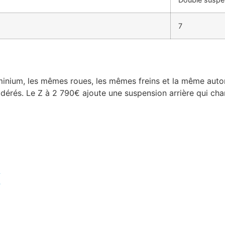
7
nium, les mêmes roues, les mêmes freins et la même autonom
érés. Le Z à 2 790€ ajoute une suspension arrière qui chang
X