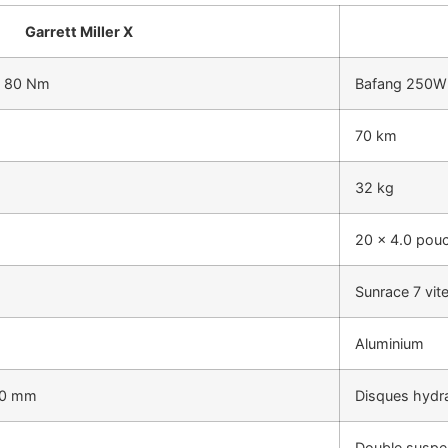
Garrett Miller X
, 80 Nm
Bafang 250W 
70 km
32 kg
20 x 4.0 pou
Sunrace 7 vit
Aluminium
80 mm
Disques hydr
Double suspen