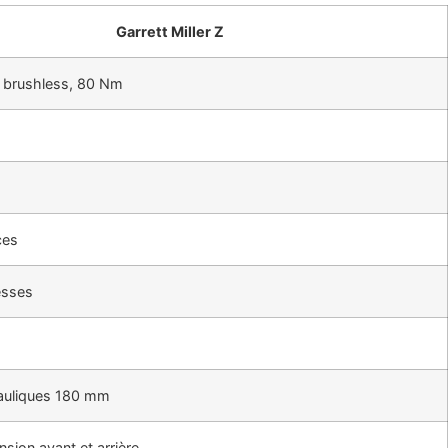
Garrett Miller Z
brushless, 80 Nm
ces
esses
auliques 180 mm
sion avant et arrière